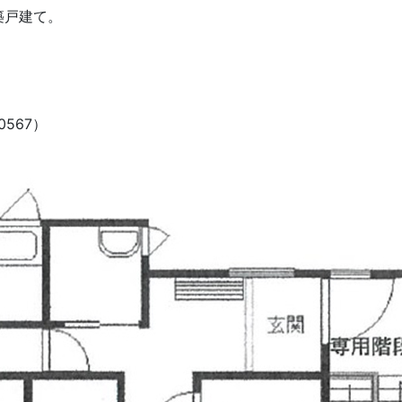
築戸建て。
567）